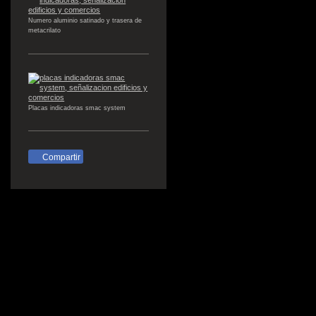
Numero aluminio satinado y trasera de
metacrilato
Placas indicadoras smac system
Compartir