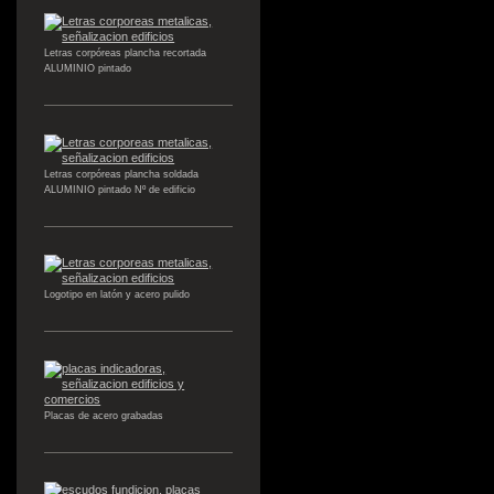
Letras corpóreas plancha recortada
ALUMINIO pintado
Letras corpóreas plancha soldada
ALUMINIO pintado Nº de edificio
Logotipo en latón y acero pulido
Placas de acero grabadas