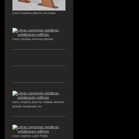
Letra Corpórea plancha recortada
Letra corpórea Aluminio pintado
Letra corpórea plancha soldada aluminio
pintado metalizado oro
Letra corpórea Latón Pulido