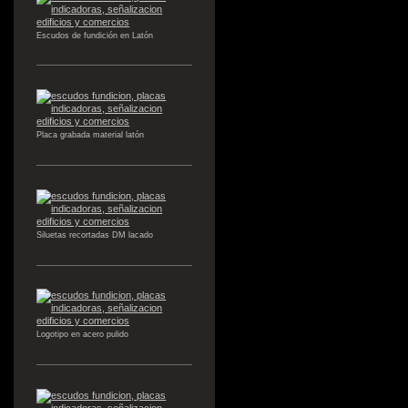
Escudos de fundición en Latón
Placa grabada material latón
Siluetas recortadas DM lacado
Logotipo en acero pulido