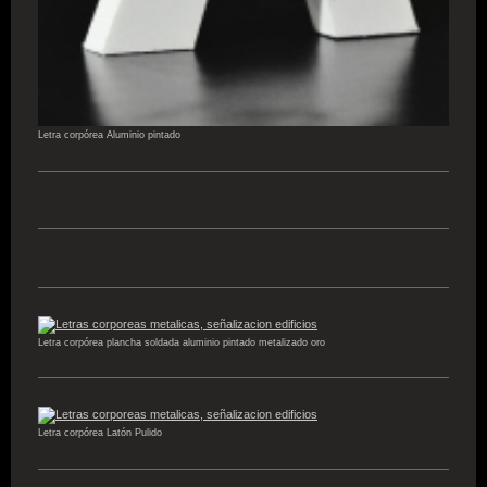
Letra corpórea Aluminio pintado
Letra corpórea plancha soldada aluminio pintado metalizado oro
Letra corpórea Latón Pulido