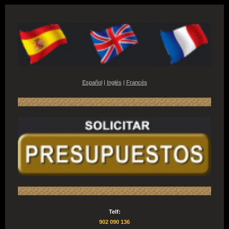
Español
|
Inglés
|
Francés
Telf:
902 090 136